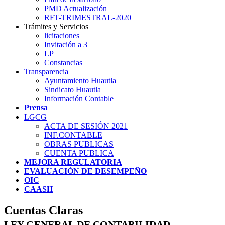
PMD Actualización
RFT-TRIMESTRAL-2020
Trámites y Servicios
licitaciones
Invitación a 3
LP
Constancias
Transparencia
Ayuntamiento Huautla
Sindicato Huautla
Información Contable
Prensa
LGCG
ACTA DE SESIÓN 2021
INF.CONTABLE
OBRAS PUBLICAS
CUENTA PUBLICA
MEJORA REGULATORIA
EVALUACIÓN DE DESEMPEÑO
OIC
CAASH
Cuentas Claras
LEY GENERAL DE CONTABILIDAD