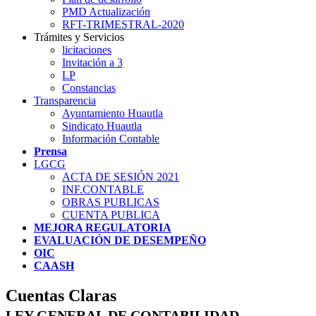
PMD Actualización
RFT-TRIMESTRAL-2020
Trámites y Servicios
licitaciones
Invitación a 3
LP
Constancias
Transparencia
Ayuntamiento Huautla
Sindicato Huautla
Información Contable
Prensa
LGCG
ACTA DE SESIÓN 2021
INF.CONTABLE
OBRAS PUBLICAS
CUENTA PUBLICA
MEJORA REGULATORIA
EVALUACIÓN DE DESEMPEÑO
OIC
CAASH
Cuentas Claras
LEY GENERAL DE CONTABILIDAD