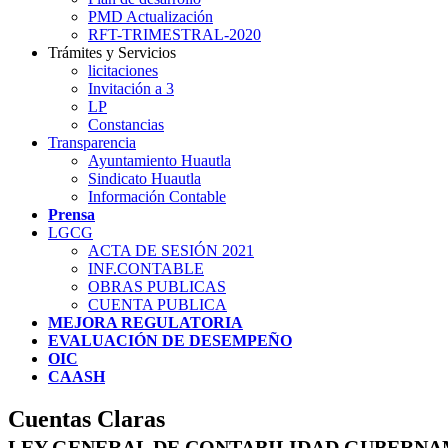
PMD Actualización
RFT-TRIMESTRAL-2020
Trámites y Servicios
licitaciones
Invitación a 3
LP
Constancias
Transparencia
Ayuntamiento Huautla
Sindicato Huautla
Información Contable
Prensa
LGCG
ACTA DE SESIÓN 2021
INF.CONTABLE
OBRAS PUBLICAS
CUENTA PUBLICA
MEJORA REGULATORIA
EVALUACIÓN DE DESEMPEÑO
OIC
CAASH
Cuentas Claras
LEY GENERAL DE CONTABILIDAD GUBERN