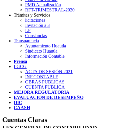
PMD Actualización
RFT-TRIMESTRAL-2020
Trámites y Servicios
licitaciones
Invitación a 3
LP
Constancias
Transparencia
Ayuntamiento Huautla
Sindicato Huautla
Información Contable
Prensa
LGCG
ACTA DE SESIÓN 2021
INF.CONTABLE
OBRAS PUBLICAS
CUENTA PUBLICA
MEJORA REGULATORIA
EVALUACIÓN DE DESEMPEÑO
OIC
CAASH
Cuentas Claras
LEY GENERAL DE CONTABILIDAD