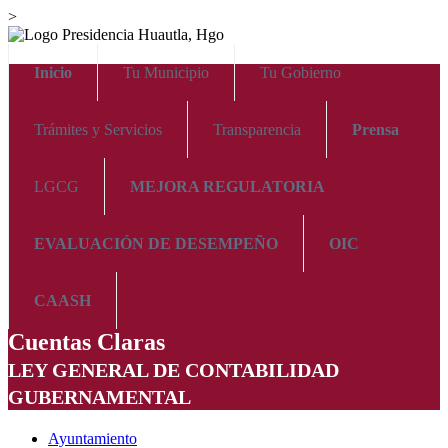
>
Inicio
Tu Municipio
Tu Gobierno
Trámites y Servicios
Transparencia
Prensa
LGCG
MEJORA REGULATORIA
EVALUACIÓN DE DESEMPEÑO
OIC
CAASH
Cuentas Claras
LEY GENERAL DE CONTABILIDAD
GUBERNAMENTAL
Ayuntamiento