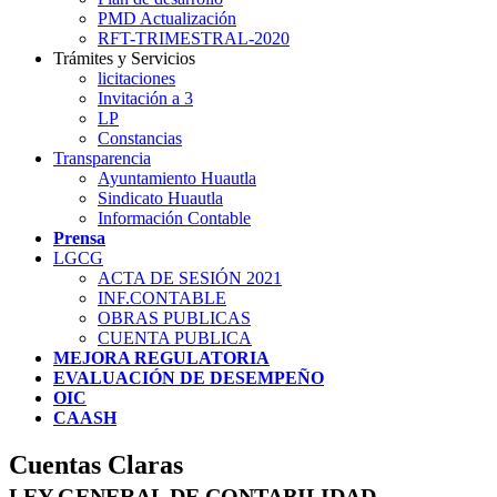
PMD Actualización
RFT-TRIMESTRAL-2020
Trámites y Servicios
licitaciones
Invitación a 3
LP
Constancias
Transparencia
Ayuntamiento Huautla
Sindicato Huautla
Información Contable
Prensa
LGCG
ACTA DE SESIÓN 2021
INF.CONTABLE
OBRAS PUBLICAS
CUENTA PUBLICA
MEJORA REGULATORIA
EVALUACIÓN DE DESEMPEÑO
OIC
CAASH
Cuentas Claras
LEY GENERAL DE CONTABILIDAD